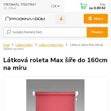
0
ks
775724471, 773177017
CZK
za
0,00 Kč
10-18hod
Menu
Hledat
Úvod
Látkové rolety
Látková roleta Max
Látková roleta Max šíře do
160cm na míru
Látková roleta Max šíře do 160cm
na míru