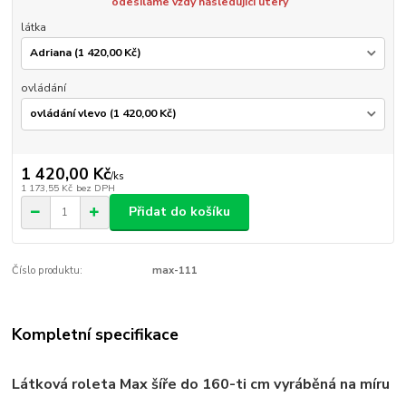
odesíláme vždy následující úterý
látka
ovládání
1 420,00 Kč
/
ks
1 173,55 Kč
bez DPH
Přidat do košíku
Číslo produktu:
max-111
Kompletní specifikace
Látková roleta Max
šíře do 160-ti cm vyráběná na míru