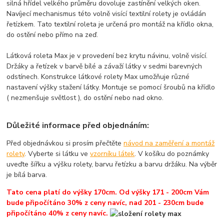
silná hřídel velkého průměru dovoluje zastínění velkých oken.
Navíjecí mechanismus této volně visící textilní rolety je ovládán
řetízkem. Tato textilní roleta je určená pro montáž na křídlo okna,
do ostění nebo přímo na zeď.
Látková roleta Max je v provedení bez krytu návinu, volně visící.
Držáky a řetízek v barvě bílé a závaží látky v sedmi barevných
odstínech. Konstrukce látkové rolety Max umožňuje různé
nastavení výšky stažení látky. Montuje se pomocí šroubů na křídlo
( nezmenšuje světlost ), do ostění nebo nad okno.
Důležité informace před objednáním:
Před objednávkou si prosím přečtěte
návod na zaměření a montáž
rolety
. Vyberte si látku ve
vzorníku látek
. V košíku do poznámky
uveďte šířku a výšku rolety, barvu řetízku a barvu držáku. Na výběr
je bílá barva.
Tato cena platí do výšky 170cm. Od výšky 171 - 200cm Vám
bude připočítáno 30% z ceny navíc, nad 201 - 230cm bude
připočítáno 40% z ceny navíc.