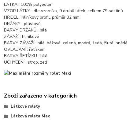
LÁTKA : 100% polyester
VZOR LÁTKY : dle vzorníku, 9 druhů látek, celkem 79 odstínů
HŘÍDEL : hliníkový profil, průměr 32 mm
DRŽÁKY : plastové
BARVY DRŽÁKŮ : bílá
ZÁVAŽÍ : hliníkové
BARVY ZÁVAŽÍ : bílá, béžová, zelená, modrá, šedá, žlutá, hnědá
OVLÁDÁNÍ : řetízkem
BARVA ŘETÍZKU : bílá
UCHYCENÍ : strop, zeď
Zboží zařazeno v kategoriích
Látkové rolety
Látková roleta Max