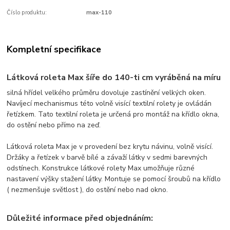
Číslo produktu:
max-110
Kompletní specifikace
Látková roleta Max
šíře do 140-ti cm vyráběná na míru
silná hřídel velkého průměru dovoluje zastínění velkých oken.
Navíjecí mechanismus této volně visící textilní rolety je ovládán
řetízkem. Tato textilní roleta je určená pro montáž na křídlo okna,
do ostění nebo přímo na zeď.
Látková roleta Max je v provedení bez krytu návinu, volně visící.
Držáky a řetízek v barvě bílé a závaží látky v sedmi barevných
odstínech. Konstrukce látkové rolety Max umožňuje různé
nastavení výšky stažení látky. Montuje se pomocí šroubů na křídlo
( nezmenšuje světlost ), do ostění nebo nad okno.
Důležité informace před objednáním: