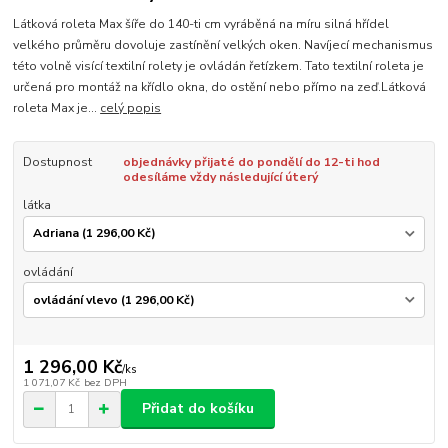
Látková roleta Max šíře do 140-ti cm vyráběná na míru silná hřídel
velkého průměru dovoluje zastínění velkých oken. Navíjecí mechanismus
této volně visící textilní rolety je ovládán řetízkem. Tato textilní roleta je
určená pro montáž na křídlo okna, do ostění nebo přímo na zeď.Látková
roleta Max je...
celý popis
Dostupnost
objednávky přijaté do pondělí do 12-ti hod
odesíláme vždy následující úterý
látka
ovládání
1 296,00 Kč
/
ks
1 071,07 Kč
bez DPH
Přidat do košíku