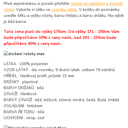
Před objednávkou si prosím přečtěte
návod na zaměření a montáž
rolety
. Vyberte si látku ve
vzorníku látek.
V košíku do poznámky
uveďte šířku a výšku rolety, barvu řetízku a barvu držáku. Na výběr
je bílá barva.
Tato cena platí do výšky 170cm. Od výšky 171 - 200cm Vám
bude připočítáno 30% z ceny navíc, nad 201 - 230cm bude
připočítáno 40% z ceny navíc.
LÁTKA : 100% polyester
VZOR LÁTKY : dle vzorníku, 9 druhů látek, celkem 79 odstínů
HŘÍDEL : hliníkový profil, průměr 32 mm
DRŽÁKY : plastové
BARVY DRŽÁKŮ : bílá
ZÁVAŽÍ : hliníkové
BARVY ZÁVAŽÍ : bílá, béžová, zelená, modrá, šedá, žlutá, hnědá
OVLÁDÁNÍ : řetízkem
BARVA ŘETÍZKU : bílá
UCHYCENÍ : strop, zeď