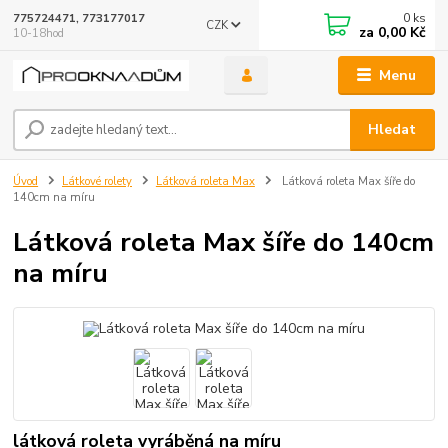
0
ks
775724471, 773177017
CZK
za
0,00 Kč
10-18hod
Menu
Hledat
Úvod
Látkové rolety
Látková roleta Max
Látková roleta Max šíře do
140cm na míru
Látková roleta Max šíře do 140cm
na míru
látková roleta vyráběná na míru