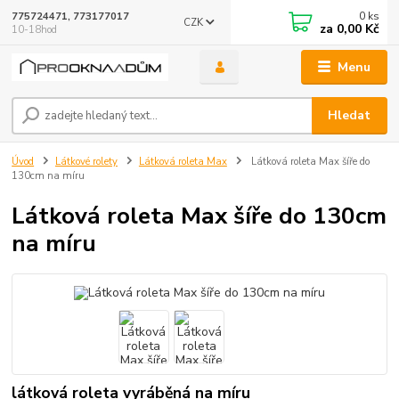
0
ks
775724471, 773177017
CZK
za
0,00 Kč
10-18hod
Menu
Hledat
Úvod
Látkové rolety
Látková roleta Max
Látková roleta Max šíře do
130cm na míru
Látková roleta Max šíře do 130cm
na míru
látková roleta vyráběná na míru