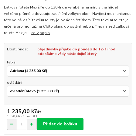
Látková roleta Max šíře do 130-ti cm vyráběná na míru silná hřídel
velkého průměru dovoluje zastínění velkých oken. Navíjecí mechanismus
této volně visící textilní rolety je ovládán řetízkem. Tato textilní roleta je
určená pro montáž na křídlo okna, do ostění nebo přímo na zeď.Látková
roleta Max je ...
celý popis
Dostupnost
objednávky přijaté do pondělí do 12-ti hod
odesíláme vždy následující úterý
látka
ovládání
1 235,00 Kč
/
ks
1 020,66 Kč
bez DPH
Přidat do košíku