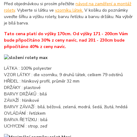
Před objednávkou si prosím přečtěte
návod na zaměření a montáž
rolety
. Vyberte si látku ve
vzorníku látek.
V košíku do poznámky
uveďte šířku a výšku rolety, barvu řetízku a barvu držáku. Na výběr
je bílá barva.
Tato cena platí do výšky 170cm. Od výšky 171 - 200cm Vám
bude připočítáno 30% z ceny navíc, nad 201 - 230cm bude
připočítáno 40% z ceny navíc.
LÁTKA : 100% polyester
VZOR LÁTKY : dle vzorníku, 9 druhů látek, celkem 79 odstínů
HŘÍDEL : hliníkový profil, průměr 32 mm
DRŽÁKY : plastové
BARVY DRŽÁKŮ : bílá
ZÁVAŽÍ : hliníkové
BARVY ZÁVAŽÍ : bílá, béžová, zelená, modrá, šedá, žlutá, hnědá
OVLÁDÁNÍ : řetízkem
BARVA ŘETÍZKU : bílá
UCHYCENÍ : strop, zeď