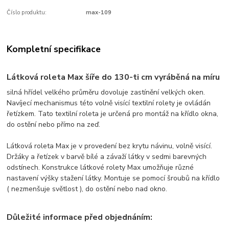
Číslo produktu:
max-109
Kompletní specifikace
Látková roleta Max
šíře do 130-ti cm vyráběná na míru
silná hřídel velkého průměru dovoluje zastínění velkých oken.
Navíjecí mechanismus této volně visící textilní rolety je ovládán
řetízkem. Tato textilní roleta je určená pro montáž na křídlo okna,
do ostění nebo přímo na zeď.
Látková roleta Max je v provedení bez krytu návinu, volně visící.
Držáky a řetízek v barvě bílé a závaží látky v sedmi barevných
odstínech. Konstrukce látkové rolety Max umožňuje různé
nastavení výšky stažení látky. Montuje se pomocí šroubů na křídlo
( nezmenšuje světlost ), do ostění nebo nad okno.
Důležité informace před objednáním: