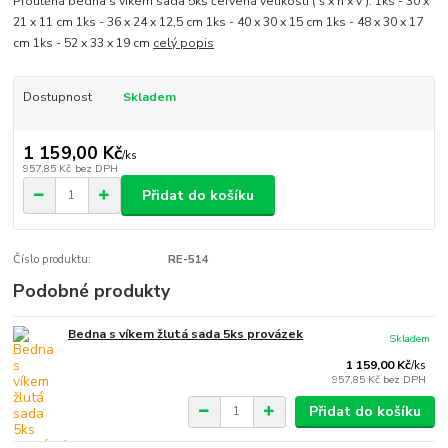
Proutěná bedna s víkem sada 5ks červená velikosti ( š x h x v ): 1ks - 30 x
21 x 11 cm 1ks - 36 x 24 x 12,5 cm 1ks - 40 x 30 x 15 cm 1ks - 48 x 30 x 17
cm 1ks - 52 x 33 x 19 cm
celý popis
Dostupnost
Skladem
1 159,00 Kč
/
ks
957,85 Kč
bez DPH
Přidat do košíku
Číslo produktu:
RE-514
Podobné produkty
Bedna s víkem žlutá sada 5ks provázek
Skladem
1 159,00 Kč
/
ks
957,85 Kč
bez DPH
Přidat do košíku