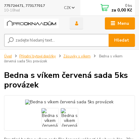
0
ks
775724471, 773177017
CZK
za
0,00 Kč
10-18hod
Menu
Hledat
Úvod
Přírodní bytové doplňky
Zásuvky s víkem
Bedna s víkem
červená sada 5ks provázek
Bedna s víkem červená sada 5ks
provázek