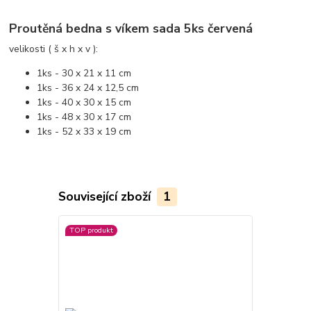
Proutěná bedna s víkem sada 5ks červená
velikosti ( š x h x v ):
1ks - 30 x 21 x 11 cm
1ks - 36 x 24 x 12,5 cm
1ks - 40 x 30 x 15 cm
1ks - 48 x 30 x 17 cm
1ks - 52 x 33 x 19 cm
Související zboží
1
TOP produkt