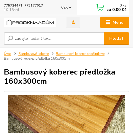
0
ks
775724471, 773177017
CZK
za
0,00 Kč
10-18hod
Menu
Hledat
Úvod
Bambusové koberce
Bambusové koberce obdélníkové
Bambusový koberec předložka 160x300cm
Bambusový koberec předložka
160x300cm