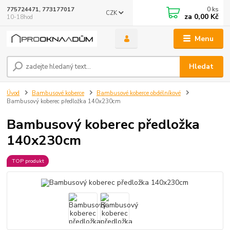
0
ks
775724471, 773177017
CZK
za
0,00 Kč
10-18hod
Menu
Hledat
Úvod
Bambusové koberce
Bambusové koberce obdélníkové
Bambusový koberec předložka 140x230cm
Bambusový koberec předložka
140x230cm
TOP produkt