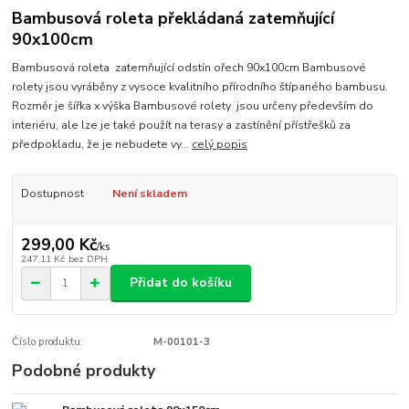
Bambusová roleta překládaná zatemňující
90x100cm
Bambusová roleta zatemňující odstín ořech 90x100cm Bambusové
rolety jsou vyráběny z vysoce kvalitního přírodního štípaného bambusu.
Rozměr je šířka x výška Bambusové rolety jsou určeny především do
interiéru, ale lze je také použít na terasy a zastínění přístřešků za
předpokladu, že je nebudete vy...
celý popis
Dostupnost
Není skladem
299,00 Kč
/
ks
247,11 Kč
bez DPH
Přidat do košíku
Číslo produktu:
M-00101-3
Podobné produkty