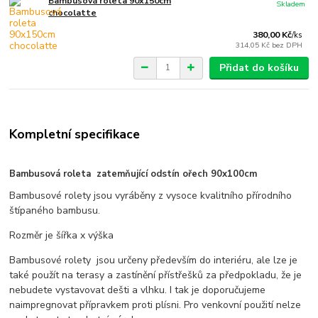
Bambusová roleta 90x150cm
Skladem
chocolatte
380,00 Kč
/
ks
314,05 Kč
bez DPH
Přidat do košíku
Kompletní specifikace
Bambusová roleta zatemňující odstín ořech 90x100cm
Bambusové rolety jsou vyráběny z vysoce kvalitního přírodního
štípaného bambusu.
Rozměr je šířka x výška
Bambusové rolety jsou určeny především do interiéru, ale lze je
také použít na terasy a zastínění přístřešků za předpokladu, že je
nebudete vystavovat dešti a vlhku. I tak je doporučujeme
naimpregnovat přípravkem proti plísni. Pro venkovní použití nelze