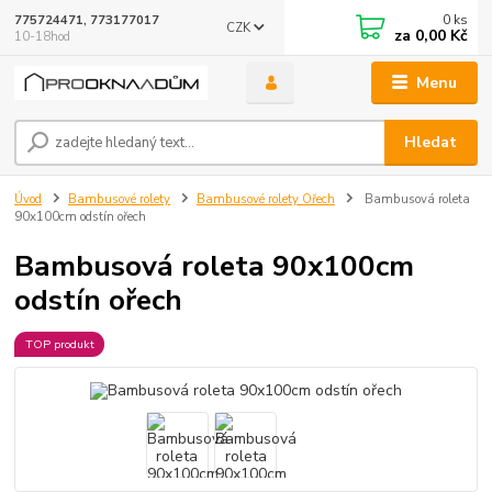
0
ks
775724471, 773177017
CZK
za
0,00 Kč
10-18hod
Menu
Hledat
Úvod
Bambusové rolety
Bambusové rolety Ořech
Bambusová roleta
90x100cm odstín ořech
Bambusová roleta 90x100cm
odstín ořech
TOP produkt