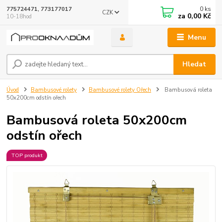
0
ks
775724471, 773177017
CZK
za
0,00 Kč
10-18hod
Menu
Hledat
Úvod
Bambusové rolety
Bambusové rolety Ořech
Bambusová roleta
50x200cm odstín ořech
Bambusová roleta 50x200cm
odstín ořech
TOP produkt