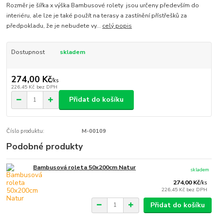
Rozměr je šířka x výška Bambusové rolety jsou určeny především do
interiéru, ale lze je také použít na terasy a zastínění přístřešků za
předpokladu, že je nebudete vy...
celý popis
Dostupnost
skladem
274,00 Kč
/
ks
226,45 Kč
bez DPH
Přidat do košíku
Číslo produktu:
M-00109
Podobné produkty
Bambusová roleta 50x200cm Natur
skladem
274,00 Kč
/
ks
226,45 Kč
bez DPH
Přidat do košíku