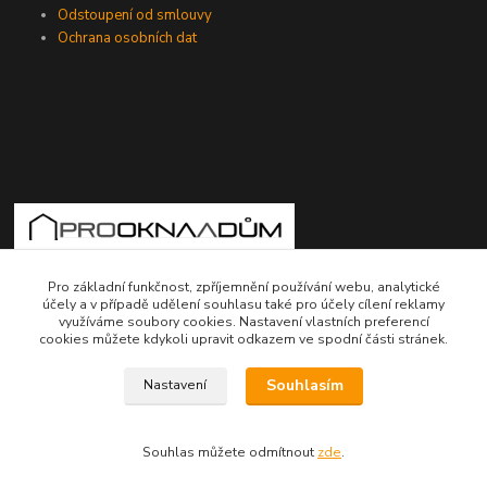
Odstoupení od smlouvy
Ochrana osobních dat
775724471, 773177017
Pro základní funkčnost, zpříjemnění používání webu, analytické
účely a v případě udělení souhlasu také pro účely cílení reklamy
10-18hod
využíváme soubory cookies. Nastavení vlastních preferencí
cookies můžete kdykoli upravit odkazem ve spodní části stránek.
info@prooknaadum.cz
Souhlasím
Nastavení
Souhlas můžete odmítnout
zde
.
Vytvořeno na
Eshop-rychle.cz