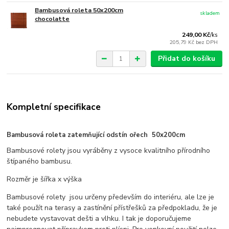
Bambusová roleta 50x200cm
skladem
chocolatte
249,00 Kč
/
ks
205,79 Kč
bez DPH
Přidat do košíku
Kompletní specifikace
Bambusová roleta zatemňující odstín ořech 50x200cm
Bambusové rolety jsou vyráběny z vysoce kvalitního přírodního
štípaného bambusu.
Rozměr je šířka x výška
Bambusové rolety jsou určeny především do interiéru, ale lze je
také použít na terasy a zastínění přístřešků za předpokladu, že je
nebudete vystavovat dešti a vlhku. I tak je doporučujeme