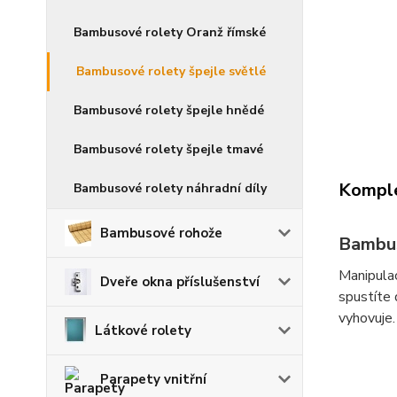
Bambusové rolety Oranž římské
Bambusové rolety špejle světlé
Bambusové rolety špejle hnědé
Bambusové rolety špejle tmavé
Komple
Bambusové rolety náhradní díly
Bambusové rohože
Bambus
Manipulac
Dveře okna příslušenství
spustíte 
vyhovuje.
Látkové rolety
Parapety vnitřní