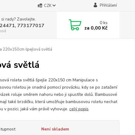
Přihlášení
CZK
 si rady? Zavolejte.
0
ks
24471, 773177017
za
0,00 Kč
hod
a 220x150cm špejlová světlá
vá světlá
ová roleta světlá špejle 220x150 cm Manipulace s
ovou roletou je snadná pomocí provázku, kdy se po zatažení
vázek roluje směrem nahoru nebo ji spustíte dolů. Bambusové
 mají také brzdičku, která umožňuje bambusovou roletu nechat
ou v pozici, jaká vám právě vyhovuje.
celý popis
tupnost
Není skladem