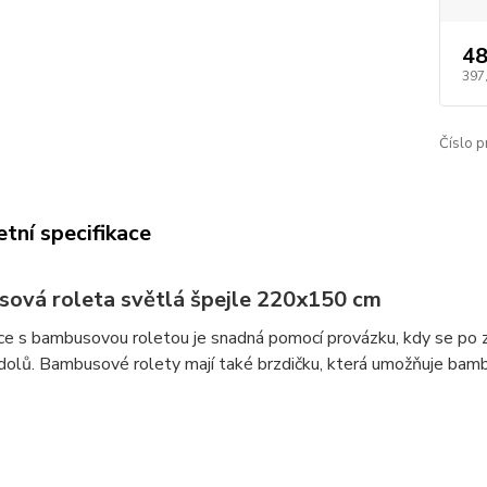
48
397
Číslo p
tní specifikace
ová roleta světlá špejle 220x150 cm
e s bambusovou roletou je snadná pomocí provázku, kdy se po z
dolů. Bambusové rolety mají také brzdičku, která umožňuje bamb