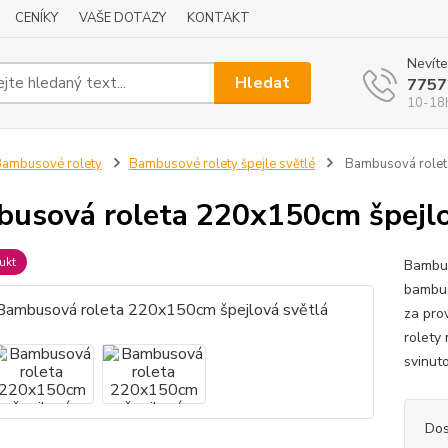
CENÍKY
VAŠE DOTAZY
KONTAKT
Nevíte
Hledat
7757
10-18
ambusové rolety
Bambusové rolety špejle světlé
Bambusová rolet
usová roleta 220x150cm špejlo
ukt
Bambus
bambus
za pro
rolety
svinut
Dos