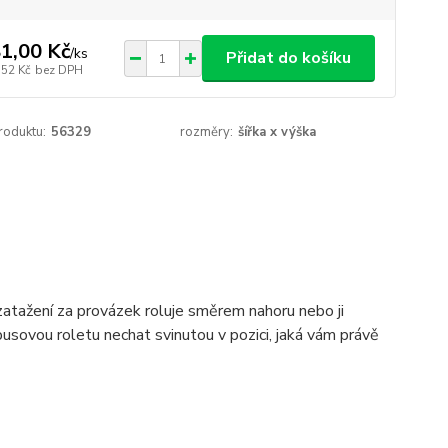
1,00 Kč
/
ks
Přidat do košíku
,52 Kč
bez DPH
roduktu:
56329
rozměry:
šířka x výška
atažení za provázek roluje směrem nahoru nebo ji
usovou roletu nechat svinutou v pozici, jaká vám právě