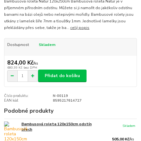
Bambusová roleta Natur 120x250cm Bambusová roleta Natur je v
příjemném přírodním odstínu. Můžete si ji namořit do jakékoliv odstínu
barvami na bázi olejů nebo nelepivými mořidly. Bambusové rolety jsou
utkány z lamelek šíře 7mm a tloušťky 1mm. Jednotlivé lamelky jsou
překládány přes sebe, takže je ba...
celý popis
Dostupnost
Skladem
824,00 Kč
/
ks
680,99 Kč
bez DPH
Přidat do košíku
Číslo produktu:
N-00119
EAN kód:
8595217614727
Podobné produkty
Bambusová roleta 120x150cm odstín
Skladem
ořech
505,00 Kč
/
ks