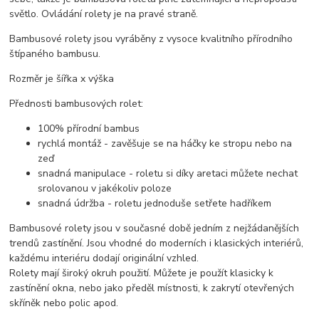
světlo. Ovládání rolety je na pravé straně.
Bambusové rolety jsou vyráběny z vysoce kvalitního přírodního
štípaného bambusu.
Rozměr je šířka x výška
Přednosti bambusových rolet:
100% přírodní bambus
rychlá montáž - zavěšuje se na háčky ke stropu nebo na
zeď
snadná manipulace - roletu si díky aretaci můžete nechat
srolovanou v jakékoliv poloze
snadná údržba - roletu jednoduše setřete hadříkem
Bambusové rolety jsou v současné době jedním z nejžádanějších
trendů zastínění. Jsou vhodné do moderních i klasických interiérů,
každému interiéru dodají originální vzhled.
Rolety mají široký okruh použití. Můžete je použít klasicky k
zastínění okna, nebo jako předěl místnosti, k zakrytí otevřených
skříněk nebo polic apod.