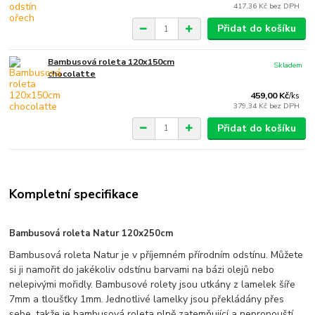
417,36 Kč
bez DPH
Přidat do košíku
Bambusová roleta 120x150cm
Skladem
chocolatte
459,00 Kč
/
ks
379,34 Kč
bez DPH
Přidat do košíku
Kompletní specifikace
Bambusová roleta Natur 120x250cm
Bambusová roleta Natur je v příjemném přírodním odstínu. Můžete
si ji namořit do jakékoliv odstínu barvami na bázi olejů nebo
nelepivými mořidly. Bambusové rolety jsou utkány z lamelek šíře
7mm a tloušťky 1mm. Jednotlivé lamelky jsou překládány přes
sebe, takže je bambusová roleta plně zatemňující a nepropouští