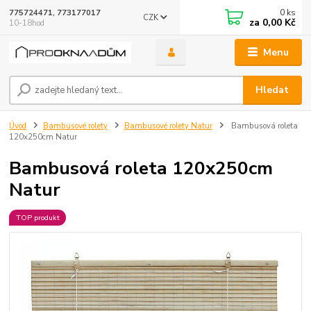
0
ks
775724471, 773177017
CZK
za
0,00 Kč
10-18hod
Menu
Hledat
Úvod
Bambusové rolety
Bambusové rolety Natur
Bambusová roleta
120x250cm Natur
Bambusová roleta 120x250cm
Natur
TOP produkt