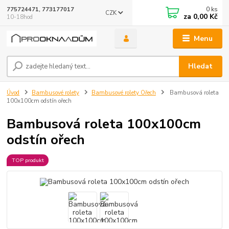
0
ks
775724471, 773177017
CZK
za
0,00 Kč
10-18hod
Menu
Hledat
Úvod
Bambusové rolety
Bambusové rolety Ořech
Bambusová roleta
100x100cm odstín ořech
Bambusová roleta 100x100cm
odstín ořech
TOP produkt