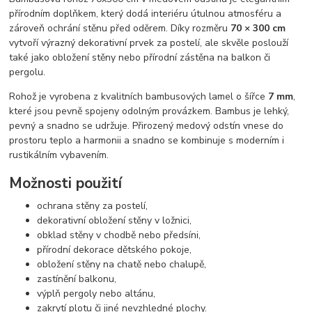
přírodním doplňkem, který dodá interiéru útulnou atmosféru a
zároveň ochrání stěnu před oděrem. Díky rozměru
70 × 300 cm
vytvoří výrazný dekorativní prvek za postelí, ale skvěle poslouží
také jako obložení stěny nebo přírodní zástěna na balkon či
pergolu.
Rohož je vyrobena z kvalitních bambusových lamel o šířce
7 mm
,
které jsou pevně spojeny odolným provázkem. Bambus je lehký,
pevný a snadno se udržuje. Přirozený medový odstín vnese do
prostoru teplo a harmonii a snadno se kombinuje s moderním i
rustikálním vybavením.
Možnosti použití
ochrana stěny za postelí,
dekorativní obložení stěny v ložnici,
obklad stěny v chodbě nebo předsíni,
přírodní dekorace dětského pokoje,
obložení stěny na chatě nebo chalupě,
zastínění balkonu,
výplň pergoly nebo altánu,
zakrytí plotu či jiné nevzhledné plochy.