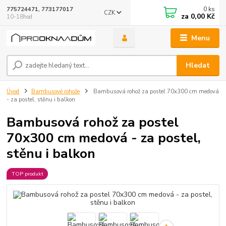
0
ks
775724471, 773177017
CZK
za
0,00 Kč
10-18hod
Menu
Hledat
Úvod
Bambusové rohože
Bambusová rohož za postel 70x300 cm medová
- za postel, stěnu i balkon
Bambusová rohož za postel
70x300 cm medová - za postel,
stěnu i balkon
TOP produkt