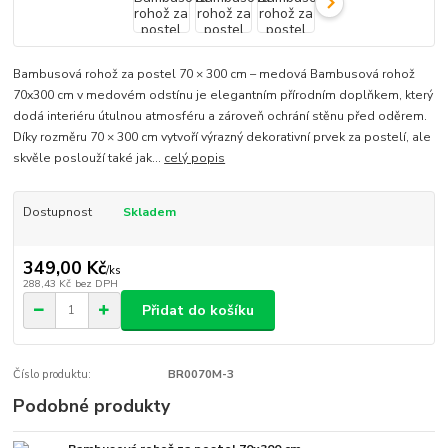
Bambusová rohož za postel 70 × 300 cm – medová Bambusová rohož
70x300 cm v medovém odstínu je elegantním přírodním doplňkem, který
dodá interiéru útulnou atmosféru a zároveň ochrání stěnu před oděrem.
Díky rozměru 70 × 300 cm vytvoří výrazný dekorativní prvek za postelí, ale
skvěle poslouží také jak...
celý popis
Dostupnost
Skladem
349,00 Kč
/
ks
288,43 Kč
bez DPH
Přidat do košíku
Číslo produktu:
BR0070M-3
Podobné produkty