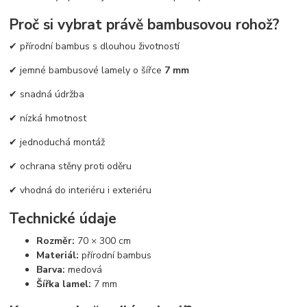
Proč si vybrat právě bambusovou rohož?
✔ přírodní bambus s dlouhou životností
✔ jemné bambusové lamely o šířce
7 mm
✔ snadná údržba
✔ nízká hmotnost
✔ jednoduchá montáž
✔ ochrana stěny proti oděru
✔ vhodná do interiéru i exteriéru
Technické údaje
Rozměr:
70 × 300 cm
Materiál:
přírodní bambus
Barva:
medová
Šířka lamel:
7 mm