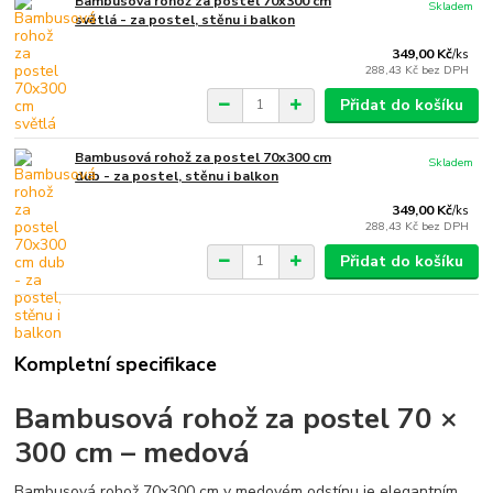
Bambusová rohož za postel 70x300 cm
Skladem
světlá - za postel, stěnu i balkon
349,00 Kč
/
ks
288,43 Kč
bez DPH
Přidat do košíku
Bambusová rohož za postel 70x300 cm
Skladem
dub - za postel, stěnu i balkon
349,00 Kč
/
ks
288,43 Kč
bez DPH
Přidat do košíku
Kompletní specifikace
Bambusová rohož za postel 70 ×
300 cm – medová
Bambusová rohož 70x300 cm v medovém odstínu je elegantním