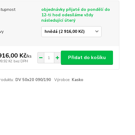
tupnost
objednávky přijaté do pondělí do
12-ti hod odesíláme vždy
následující úterý
vy
916,00 Kč
/
ks
Přidat do košíku
09,92 Kč
bez DPH
roduktu:
DV 50x20 090/190
Výrobce:
Kasko