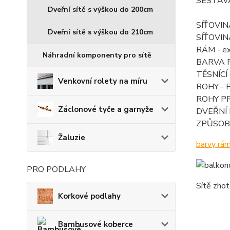
SESTAVA
Dveřní sítě s výškou do 200cm
SÍŤOVINA
Dveřní sítě s výškou do 210cm
SÍŤOVINA
RÁM - ext
Náhradní komponenty pro sítě
BARVA RÁ
TĚSNÍCÍ
Venkovní rolety na míru
ROHY - 
ROHY PR
Záclonové tyče a garnyže
DVEŘNÍ PŘ
ZPŮSOB U
Žaluzie
barvy rám
PRO PODLAHY
Sítě zhot
Korkové podlahy
Bambusové koberce