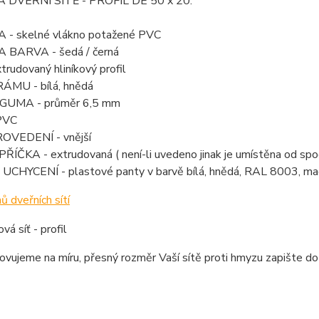
 DVEŘNÍ SÍTĚ - PROFIL DE 50 x 20:
 - skelné vlákno potažené PVC
 BARVA - šedá / černá
rudovaný hliníkový profil
MU - bílá, hnědá
 GUMA - průměr 6,5 mm
PVC
OVEDENÍ - vnější
ÍČKA - extrudovaná ( není-li uvedeno jinak je umístěna od spo
CHYCENÍ - plastové panty v barvě bílá, hnědá, RAL 8003, m
ů dveřních sítí
ovujeme na míru, přesný rozměr Vaší sítě proti hmyzu zapište d