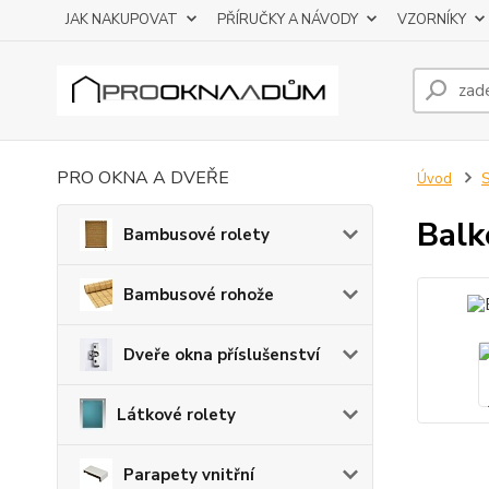
JAK NAKUPOVAT
PŘÍRUČKY A NÁVODY
VZORNÍKY
PRO OKNA A DVEŘE
Úvod
S
Balk
Bambusové rolety
Bambusové rohože
Dveře okna příslušenství
Látkové rolety
Parapety vnitřní