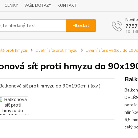
CENÍKY
VAŠE DOTAZY
KONTAKT
Nevíte
Hledat
7757
10-18
ítě proti hmyzu
Dveřní sítě proti hmyzu
Dveřní sítě s výškou do 190
onová síť proti hmyzu do 90x190
Balk
Balkon
DVEŘNÍ
potaže
hliník
6,5 mm
celý p