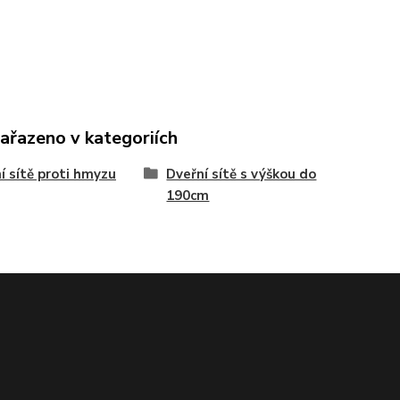
zařazeno v kategoriích
í sítě proti hmyzu
Dveřní sítě s výškou do
190cm