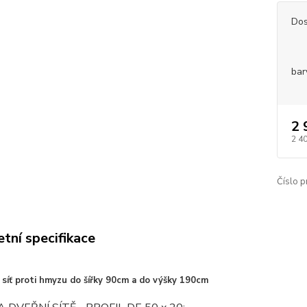
Dos
bar
2 
2 4
Číslo p
tní specifikace
 síť proti hmyzu do šířky 90cm a do výšky 190cm