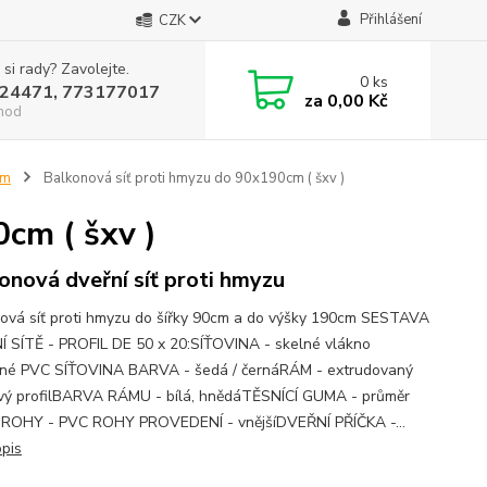
Přihlášení
CZK
 si rady? Zavolejte.
0
ks
24471, 773177017
za
0,00 Kč
hod
cm
Balkonová síť proti hmyzu do 90x190cm ( šxv )
cm ( šxv )
onová dveřní síť proti hmyzu
ová síť proti hmyzu do šířky 90cm a do výšky 190cm SESTAVA
 SÍTĚ - PROFIL DE 50 x 20:SÍŤOVINA - skelné vlákno
né PVC SÍŤOVINA BARVA - šedá / černáRÁM - extrudovaný
ový profilBARVA RÁMU - bílá, hnědáTĚSNÍCÍ GUMA - průměr
ROHY - PVC ROHY PROVEDENÍ - vnějšíDVEŘNÍ PŘÍČKA -...
opis