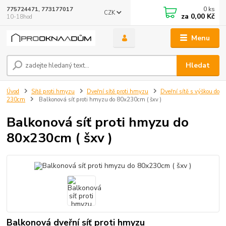
0
ks
775724471, 773177017
CZK
za
0,00 Kč
10-18hod
Menu
Hledat
Úvod
Sítě proti hmyzu
Dveřní sítě proti hmyzu
Dveřní sítě s výškou do
230cm
Balkonová síť proti hmyzu do 80x230cm ( šxv )
Balkonová síť proti hmyzu do
80x230cm ( šxv )
Balkonová dveřní síť proti hmyzu