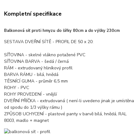
Kompletní specifikace
Balkonová síť proti hmyzu do šířky 80cm a do výšky 230cm
SESTAVA DVEŘNÍ SÍTĚ - PROFIL DE 50 x 20:
SÍŤOVINA - skelné vlákno potažené PVC
SÍŤOVINA BARVA - šedá / černá
RÁM - extrudovaný hliníkový profil
BARVA RÁMU - bílá, hnědá
TĚSNÍCÍ GUMA - průměr 6,5 mm
ROHY - PVC
ROHY PROVEDENÍ - vnější
DVEŘNÍ PŘÍČKA - extrudovaná ( není-li uvedeno jinak je umístěna
od spodu do 1/3 výšky rámu )
ZPŮSOB UCHYCENÍ - plastové panty v barvě bílá, hnědá, RAL
8003, madlo + magnet