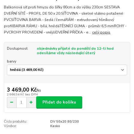
Balkonová síť proti hmyzu do šířky 80cm a do výšky 230cm SESTAVA
DVEŘNÍ SÍTĚ - PROFIL DE 50 x 20:SÍŤOVINA - skelné vlákno potažené
PVCSÍŤOVINA BARVA - šedá / černáRÁM - extrudovaný hliníkový
profilBARVA RÁMU - bílá, hnědáTĚSNÍCÍ GUMA - průměr 6,5 mmROHY -
PVCROHY PROVEDENÍ - vnějšíDVEŘNÍ PŘÍČKA - e...
celý popis
Dostupnost
objednávky přijaté do pondělí do 12-ti hod
odesíláme vždy následující úterý
barvy
3 469,00 Kč
/
ks
2 866,94 Kč
bez DPH
Přidat do košíku
Číslo produktu:
DV 50x20 80/230
Výrobce:
Kasko