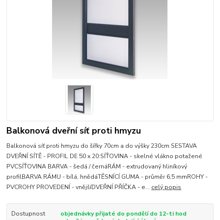
Balkonová dveřní síť proti hmyzu
Balkonová síť proti hmyzu do šířky 70cm a do výšky 230cm SESTAVA
DVEŘNÍ SÍTĚ - PROFIL DE 50 x 20:SÍŤOVINA - skelné vlákno potažené
PVCSÍŤOVINA BARVA - šedá / černáRÁM - extrudovaný hliníkový
profilBARVA RÁMU - bílá, hnědáTĚSNÍCÍ GUMA - průměr 6,5 mmROHY -
PVCROHY PROVEDENÍ - vnějšíDVEŘNÍ PŘÍČKA - e...
celý popis
Dostupnost
objednávky přijaté do pondělí do 12-ti hod