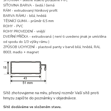
SÍŤOVINA - skelné vlákno potažené PVC
SÍŤOVINA BARVA - šedá / černá
RÁM - extrudovaný hliníkový profil
BARVA RÁMU - bílá, hnědá
TĚSNÍCÍ GUMA - průměr 6,5 mm
ROHY - PVC
ROHY PROVEDENÍ - vnější
DVEŘNÍ PŘÍČKA - extrudovaná ( není-li uvedeno jinak je umístěna
od spodu do 1/3 výšky rámu )
ZPŮSOB UCHYCENÍ - plastové panty v barvě bílá, hnědá, RAL
8003, madlo + magnet
Sítě zhotovujeme na míru, přesný rozměr Vaší sítě proti
hmyzu zapište do poznámky v objednávce.
Sítě dodáváme ve složeném stavu.