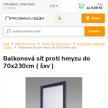
0
ks
775724471, 773177017
CZK
za
0,00 Kč
10-18hod
Menu
Hledat
Úvod
Sítě proti hmyzu
Dveřní sítě proti hmyzu
Dveřní sítě s výškou do
230cm
Balkonová síť proti hmyzu do 70x230cm ( šxv )
Balkonová síť proti hmyzu do
70x230cm ( šxv )