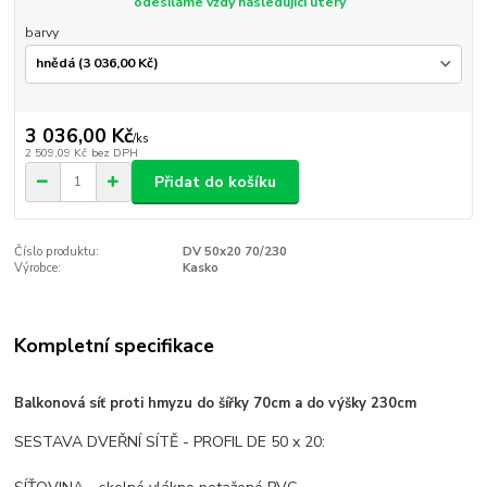
odesíláme vždy následující úterý
barvy
3 036,00 Kč
/
ks
2 509,09 Kč
bez DPH
Přidat do košíku
Číslo produktu:
DV 50x20 70/230
Výrobce:
Kasko
Kompletní specifikace
Balkonová síť proti hmyzu do šířky 70cm a do výšky 230cm
SESTAVA DVEŘNÍ SÍTĚ - PROFIL DE 50 x 20: